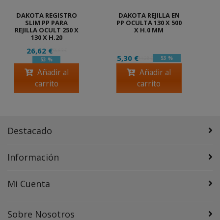
DAKOTA REGISTRO
DAKOTA REJILLA EN
SLIM PP PARA
PP OCULTA 130 X 500
REJILLA OCULT 250 X
X H.0 MM
130 X H.20
26,62 €
56,63 €
5,30 €
53 %
11,28 €
53 %
Añadir al
Añadir al
carrito
carrito
Destacado
Información
Mi Cuenta
Sobre Nosotros