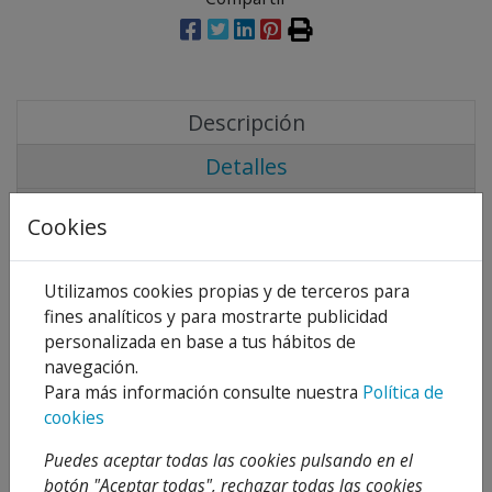
Descripción
Detalles
Adjuntos
Cookies
Opiniones
Utilizamos cookies propias y de terceros para
DESCRIPCIÓN
fines analíticos y para mostrarte publicidad
Canal de recogida de aguas residuales. El material
personalizada en base a tus hábitos de
resiste a los agentes químicos y orgánicos, con
navegación.
capacidad “auto-limpiable”, y resistente a los
Para más información consulte nuestra
Política de
golpes. Temperatura (de -40º a 100º C). Disponible
cookies
en diferentes modelos y dimensiones en color
Puedes aceptar todas las cookies pulsando en el
negro.
botón "Aceptar todas", rechazar todas las cookies