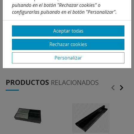
UTILIZACIÓN
pulsando en el botón "Rechazar cookies" o
configurarlas pulsando en el botón "Personalizar".
Se utiliza para el Drain de agua y para la descarga
de líquidos para usos industriales. Disponible una
amplia gama de rejillas para paso peatonal, calle,
Aceptar todas
autopistas y zonas portuarias.
Rechazar cookies
MATERIAL
Realizada en PE-HD (polietileno alta densidad).
Personalizar
PRODUCTOS
RELACIONADOS