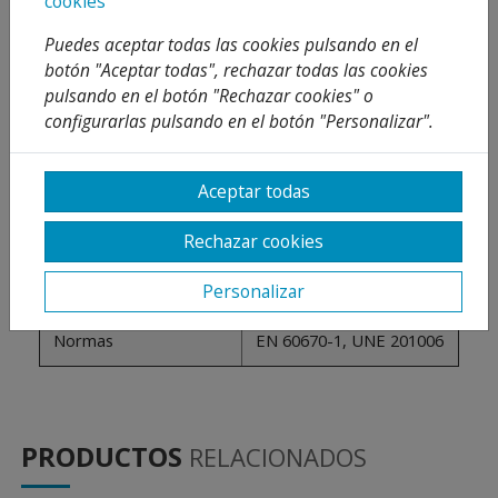
cookies
Opiniones
Puedes aceptar todas las cookies pulsando en el
DATOS TÉCNICOS CAJA UNIVERSAL
botón "Aceptar todas", rechazar todas las cookies
pulsando en el botón "Rechazar cookies" o
configurarlas pulsando en el botón "Personalizar".
Grado de protección
IP30
Resistencia al impacto
IK07
Aceptar todas
Estabilidad dimensional
-25ºC+85ºC
Rechazar cookies
Hilo incandescente
850ºC
Personalizar
Normas
EN 60670-1, UNE 201006
PRODUCTOS
RELACIONADOS