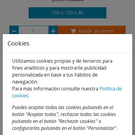
100 x 100 x 45
Añadir al carrito
Cookies
Compartir
Utilizamos cookies propias y de terceros para
fines analíticos y para mostrarte publicidad
personalizada en base a tus hábitos de
Descripción
navegación.
Para más información consulte nuestra
Política de
Detalles
cookies
Adjuntos
Puedes aceptar todas las cookies pulsando en el
botón "Aceptar todas", rechazar todas las cookies
Opiniones
pulsando en el botón "Rechazar cookies" o
configurarlas pulsando en el botón "Personalizar".
Caja derivación enlazable sin tapa 100x100x45