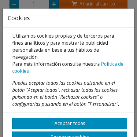
Añadir al carrito
Cookies
Compartir
Utilizamos cookies propias y de terceros para
fines analíticos y para mostrarte publicidad
personalizada en base a tus hábitos de
Descripción
navegación.
Detalles
Para más información consulte nuestra
Política de
cookies
Adjuntos
Puedes aceptar todas las cookies pulsando en el
Opiniones
botón "Aceptar todas", rechazar todas las cookies
pulsando en el botón "Rechazar cookies" o
¡Este producto no tiene descripción!
configurarlas pulsando en el botón "Personalizar".
Aceptar todas
PRODUCTOS
RELACIONADOS