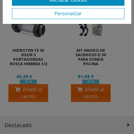
Rechazar cookies
Personalizar
HIDROTEN TE 50
KIT ANODO DE
VISOR 3
SACRIFICIO D.50
PORTASONDAS
PARA SONDA
ROSCA HEMBRA 1/2
PISCINA
40,20 €
81,68 €
53,60 €
108,90 €
25 %
25 %
Añadir al
Añadir al
carrito
carrito
Destacado