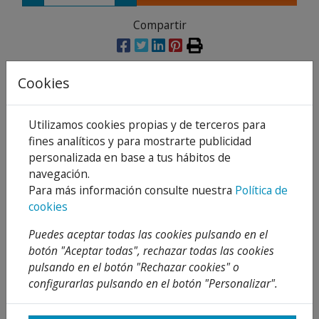
Compartir
Cookies
Descripción
Utilizamos cookies propias y de terceros para
Detalles
fines analíticos y para mostrarte publicidad
personalizada en base a tus hábitos de
Adjuntos
navegación.
Opiniones
Para más información consulte nuestra
Política de
cookies
Para conexiones en equipos de ósmosis
Puedes aceptar todas las cookies pulsando en el
inversa y purificadores de agua.
botón "Aceptar todas", rechazar todas las cookies
Buena flexibilidad, fácil de instalar
pulsando en el botón "Rechazar cookies" o
El sellado es bueno, no gotea
configurarlas pulsando en el botón "Personalizar".
Ajuste a todo tipo de diámetro exterior con
1/4 de pulgada