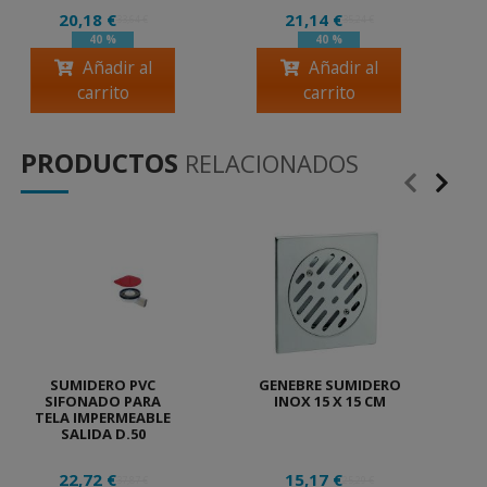
20,18 €
21,14 €
33,64 €
35,24 €
40 %
40 %
Añadir al
Añadir al
carrito
carrito
PRODUCTOS
RELACIONADOS
SUMIDERO PVC
GENEBRE SUMIDERO
SIFONADO PARA
INOX 15 X 15 CM
TELA IMPERMEABLE
SALIDA D.50
22,72 €
15,17 €
37,87 €
25,29 €