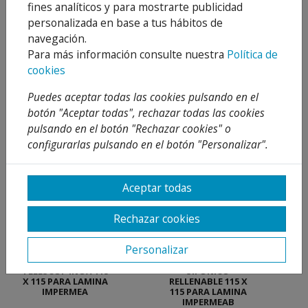
fines analíticos y para mostrarte publicidad
personalizada en base a tus hábitos de
Utilización:
navegación.
Para más información consulte nuestra
Política de
Se utiliza para conectar el telecópico con las
cookies
alcantarillas de las azoteas o terrazas
Puedes aceptar todas las cookies pulsando en el
botón "Aceptar todas", rechazar todas las cookies
Productos sugeridos
pulsando en el botón "Rechazar cookies" o
configurarlas pulsando en el botón "Personalizar".
Aceptar todas
Rechazar cookies
Personalizar
SUMIDERO SIFONI
SUMIDERO
TELESCOP INOX 115
SIFONICO
X 115 PARA LAMINA
RELLENABLE 115 X
IMPERMEA
115 PARA LAMINA
IMPERMEAB