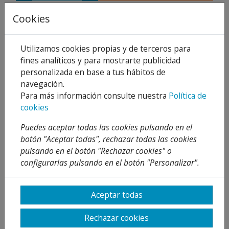
Compartir
Cookies
Utilizamos cookies propias y de terceros para
fines analíticos y para mostrarte publicidad
Descripción
personalizada en base a tus hábitos de
navegación.
Detalles
Para más información consulte nuestra
Política de
cookies
Adjuntos
Puedes aceptar todas las cookies pulsando en el
Opiniones
botón "Aceptar todas", rechazar todas las cookies
pulsando en el botón "Rechazar cookies" o
¡Este producto no tiene descripción!
configurarlas pulsando en el botón "Personalizar".
PRODUCTOS
RELACIONADOS
Aceptar todas
Rechazar cookies