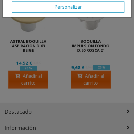
Personalizar
ASTRAL BOQUILLA
BOQUILLA
ASPIRACION D.63
IMPULSION FONDO
BEIGE
D.50 ROSCA 2"
14,52 €
18,15 €
9,68 €
20 %
12,10 €
20 %
Añadir al
Añadir al
carrito
carrito
Destacado
Información