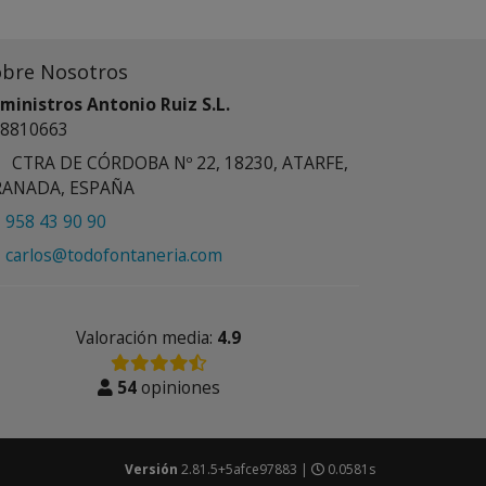
obre Nosotros
ministros Antonio Ruiz S.L.
8810663
CTRA DE CÓRDOBA Nº 22, 18230, ATARFE,
RANADA, ESPAÑA
958 43 90 90
carlos@todofontaneria.com
Valoración media:
4.9
54
opiniones
Versión
2.81.5+5afce97883 |
0.0581s