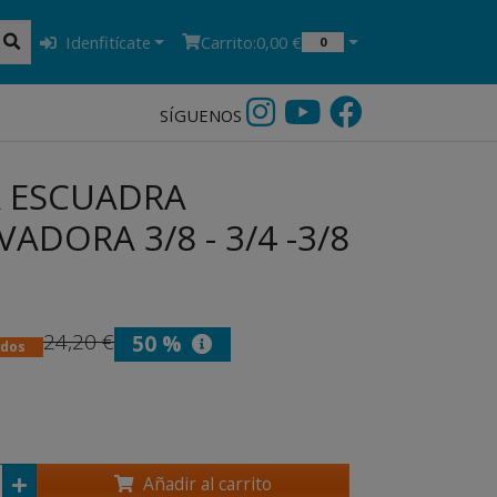
Idenfitícate
Carrito:
0,00 €
0
SÍGUENOS
 ESCUADRA
ADORA 3/8 - 3/4 -3/8
24,20 €
50 %
idos
Añadir al carrito