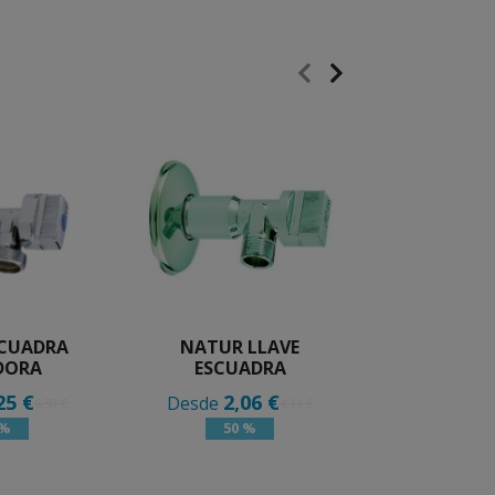
SCUADRA
NATUR LLAVE
VALVULA 
DORA
ESCUADRA
LAVADOR
25 €
2,06 €
2,
Desde
Desde
6,50 €
4,11 €
 %
50 %
50 