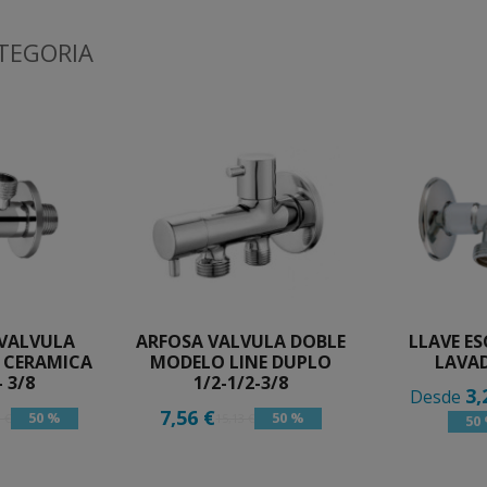
TEGORIA
 VALVULA
ARFOSA VALVULA DOBLE
LLAVE E
 CERAMICA
MODELO LINE DUPLO
LAVA
- 3/8
1/2-1/2-3/8
3,
Desde
7,56 €
50 %
50 %
 €
15,13 €
50