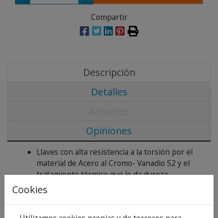
Compartir
Descripción
Detalles
Adjuntos
Opiniones
Llaves con alta resistencia a la torsión por el
material de Acero al Cromo- Vanadio S2 y el
tratamiento térmico que le da dureza.
Larga vida por el acabado niquelado evitando
Cookies
la corrosión de la llave y evitando transmitir la
posible corrosión a las tuercas.
Utilizamos cookies propias y de terceros para