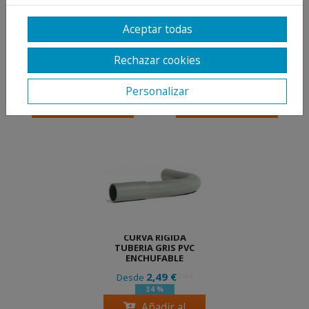
MANGUITO TUBERIA
CURVA FLEXIBLE
Aceptar todas
RIGIDA GRIS PVC
TUBERIA RIGIDA GRIS
PVC
0,41 €
1,41 €
Rechazar cookies
Desde
Desde
0,62 €
2,13 €
34 %
34 %
Añadir al
Añadir al
Personalizar
carrito
carrito
CURVA RIGIDA
TUBERIA GRIS PVC
ENCHUFABLE
2,49 €
Desde
3,78 €
34 %
Añadir al