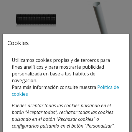
Cookies
ROLLO TUBO
METRO TUBERIA
COARRUGADO
RIGIDA GRIS PVC
REFORZADO
ENCHUFABLE (3
METROS)
Utilizamos cookies propias y de terceros para
26,27 €
0,97 €
Desde
Desde
39,81 €
1,48 €
fines analíticos y para mostrarte publicidad
34 %
34 %
personalizada en base a tus hábitos de
Añadir al
Añadir al
navegación.
carrito
carrito
Para más información consulte nuestra
Política de
cookies
Puedes aceptar todas las cookies pulsando en el
botón "Aceptar todas", rechazar todas las cookies
pulsando en el botón "Rechazar cookies" o
configurarlas pulsando en el botón "Personalizar".