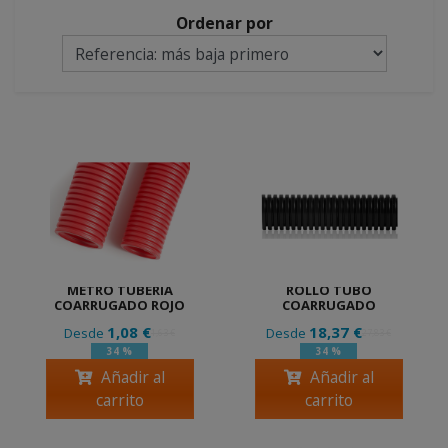
Ordenar por
METRO TUBERIA
ROLLO TUBO
COARRUGADO ROJO
COARRUGADO
1,08 €
18,37 €
Desde
Desde
1,63 €
27,83 €
34 %
34 %
Añadir al
Añadir al
carrito
carrito