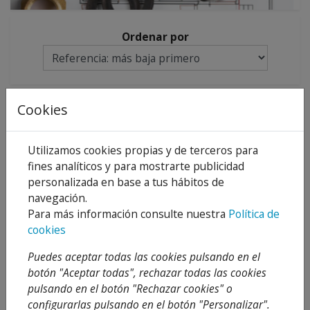
Ordenar por
Cookies
Utilizamos cookies propias y de terceros para
fines analíticos y para mostrarte publicidad
personalizada en base a tus hábitos de
navegación.
Para más información consulte nuestra
Política de
METRO TUBERÍA
cookies
INOXIDABLE AISI 304 (
5 METROS)
Puedes aceptar todas las cookies pulsando en el
1,42 €
Desde
2,18 €
botón "Aceptar todas", rechazar todas las cookies
35 %
pulsando en el botón "Rechazar cookies" o
Añadir al
configurarlas pulsando en el botón "Personalizar".
carrito