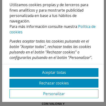
Utilizamos cookies propias y de terceros para
fines analíticos y para mostrarte publicidad
personalizada en base a tus hábitos de
navegación.
A-72 CODO LISO CON
A-35 ACOPLAMIENTO
Para más información consulte nuestra
Política de
ROSCA CROMO
PARED 180 MM SIFON
cookies
HORIZONTAL CROMO
5,13 €
8,09 €
Desde
Desde
7,89 €
12,45 €
Puedes aceptar todas las cookies pulsando en el
35 %
35 %
botón "Aceptar todas", rechazar todas las cookies
Añadir al
Añadir al
pulsando en el botón "Rechazar cookies" o
carrito
carrito
configurarlas pulsando en el botón "Personalizar".
Aceptar todas
Rechazar cookies
Personalizar
A-149 RACOR LOCO
CON VALONA Y