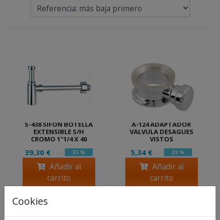
S-438 SIFON BOTELLA
A-124 ADAPTADOR
EXTENSIBLE S/H
VALVULA DESAGUES
CROMO 1"1/4 X 40
VISTOS
39,30 €
5,34 €
35 %
35 %
60,46 €
8,22 €
Añadir al
Añadir al
carrito
carrito
Cookies