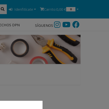
Idenfitícate
Carrito:
0,00 €
0
ECHOS DPN
SÍGUENOS