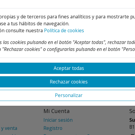
propias y de terceros para fines analíticos y para mostrarte p
se a tus hábitos de navegación.
ón consulte nuestra
Política de cookies
 las cookies pulsando en el botón "Aceptar todas", rechazar tod
MAGNETOTERMICO DPN
 "Rechazar cookies" o configurarlas pulsando en el botón "Perso
1P +N 6KA
7,58 €
Desde
35 %
11,66 €
Aceptar todas
Rechazar cookies
Personalizar
Mi Cuenta
S
Iniciar sesión
Su
B1
 y venta
Registro