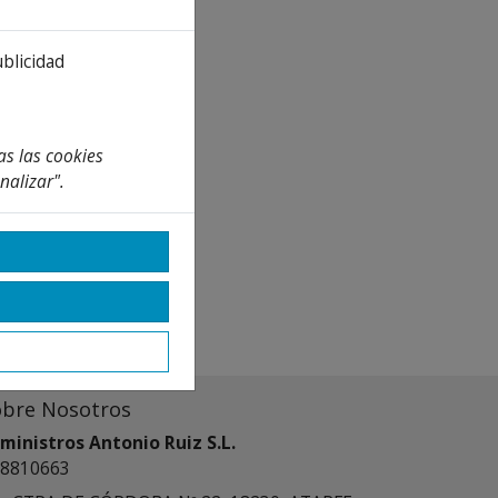
ublicidad
as las cookies
nalizar".
obre Nosotros
ministros Antonio Ruiz S.L.
8810663