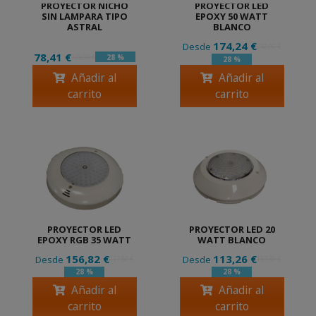
PROYECTOR NICHO
PROYECTOR LED
SIN LAMPARA TIPO
EPOXY 50 WATT
ASTRAL
BLANCO
174,24 €
Desde
242,00 €
78,41 €
28 %
108,90 €
28 %
Añadir al
Añadir al
carrito
carrito
PROYECTOR LED
PROYECTOR LED 20
EPOXY RGB 35 WATT
WATT BLANCO
156,82 €
113,26 €
Desde
Desde
217,80 €
157,30 €
28 %
28 %
Añadir al
Añadir al
carrito
carrito