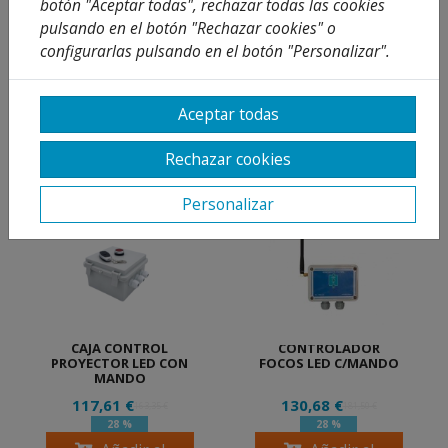
botón "Aceptar todas", rechazar todas las cookies
pulsando en el botón "Rechazar cookies" o
LAMPARA LED 20
TRANSFORMADOR 12 V
configurarlas pulsando en el botón "Personalizar".
WATT BLANCO
90,60 €
47,92 €
Desde
Desde
125,84 €
66,55 €
28 %
28 %
Aceptar todas
Añadir al
Añadir al
carrito
carrito
Rechazar cookies
Personalizar
CAJA CONTROL
CONTROLADOR
PROYECTOR LED CON
FOCOS LED C/MANDO
MANDO
117,61 €
130,68 €
163,35 €
181,50 €
28 %
28 %