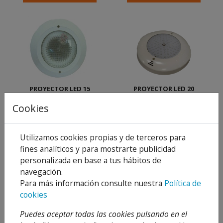
PROYECTOR LED 15
PROYECTOR LED 20
WATT RGB
WATT RGB C/MANDO
DISTANCIA
Cookies
117,61 €
137,65 €
Desde
Desde
163,35 €
191,18 €
28 %
28 %
Utilizamos cookies propias y de terceros para
Añadir al
Añadir al
fines analíticos y para mostrarte publicidad
carrito
carrito
personalizada en base a tus hábitos de
navegación.
Para más información consulte nuestra
Política de
cookies
Puedes aceptar todas las cookies pulsando en el