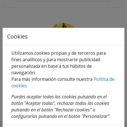
Cookies
Utilizamos cookies propias y de terceros para
fines analíticos y para mostrarte publicidad
BOQUILLA FUENTE
personalizada en base a tus hábitos de
SURTIDOR CON
DESAGUE
navegación.
Para más información consulte nuestra
Política de
30,25 €
50 %
60,50 €
cookies
Añadir al
carrito
Puedes aceptar todas las cookies pulsando en el
botón "Aceptar todas", rechazar todas las cookies
pulsando en el botón "Rechazar cookies" o
configurarlas pulsando en el botón "Personalizar".