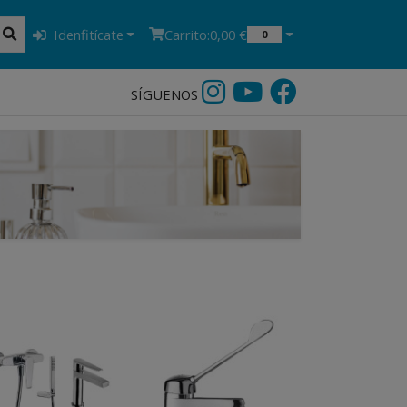
Idenfitícate
Carrito:
0,00 €
0
SÍGUENOS