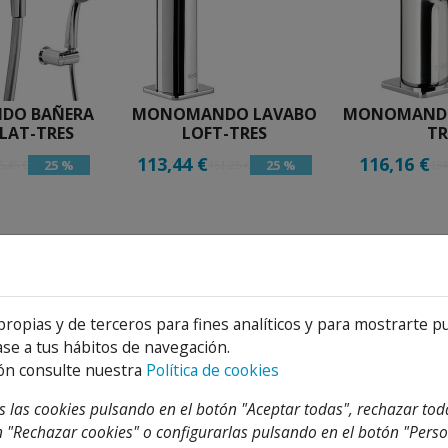
DO BAÑERA
MONOMANDO LAVABO
MONOMANDO 
LAT-TRES
LOFT-TRES
TR
113,44 €
116,16 €
25 %
25 %
5,45 €
151,25 €
154
propias y de terceros para fines analíticos y para mostrarte p
se a tus hábitos de navegación.
ón consulte nuestra
Política de cookies
 las cookies pulsando en el botón "Aceptar todas", rechazar tod
 "Rechazar cookies" o configurarlas pulsando en el botón "Perso