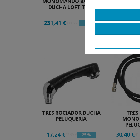
MONOMANDO BAÑERA
TRES M
DUCHA LOFT-TRES
MEZCLADO
BIDE L
231,41 €
163,35 €
25 %
308,55 €
21
TRES ROCIADOR DUCHA
TRES
PELUQUERIA
MONO
PELU
17,24 €
30,40 €
25 %
22,99 €
40,