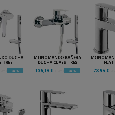
DO DUCHA
MONOMANDO BAÑERA
MONOMAND
S-TRES
DUCHA CLASS-TRES
FLAT
136,13 €
78,95 €
25 %
25 %
7,30 €
181,50 €
105,