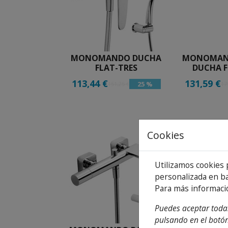
MONOMANDO DUCHA
MONOMAN
FLAT-TRES
DUCHA F
113,44 €
131,59 €
25 %
151,25 €
17
Cookies
Utilizamos cookies 
personalizada en ba
Para más informaci
Puedes aceptar todas
pulsando en el botón