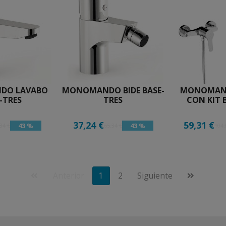
DO LAVABO
MONOMANDO BIDE BASE-
MONOMAN
-TRES
TRES
CON KIT 
37,24 €
59,31 €
43 %
43 %
34 €
65,34 €
104,
Anterior
1
2
Siguiente