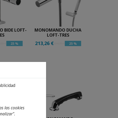
BIDE LOFT-
MONOMANDO DUCHA
ES
LOFT-TRES
213,26 €
25 %
25 %
,88 €
284,35 €
ublicidad
as las cookies
nalizar".