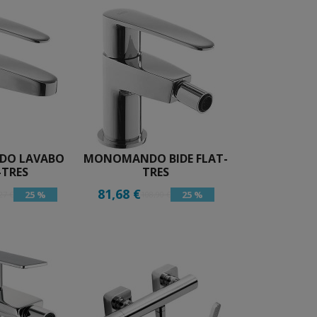
O LAVABO
MONOMANDO BIDE FLAT-
-TRES
TRES
81,68 €
25 %
25 %
27 €
108,90 €