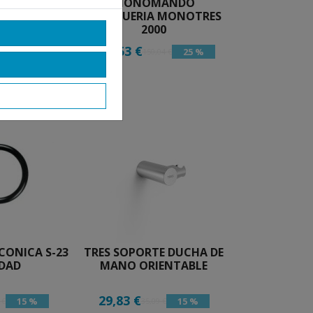
O LAVABO
MONOMANDO
DICAL ECO-
PELUQUERIA MONOTRES
ES
2000
112,53 €
40 %
25 %
18 €
150,04 €
CONICA S-23
TRES SOPORTE DUCHA DE
DAD
MANO ORIENTABLE
29,83 €
15 %
15 %
 €
35,09 €