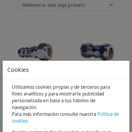
Cookies
BOQUILLA HERMETO
MANGUITO HERMETO
2,74 €
3,86 €
Desde
Desde
3,91 €
5,52 €
Utilizamos cookies propias y de terceros para
30 %
30 %
fines analíticos y para mostrarte publicidad
Añadir al
Añadir al
personalizada en base a tus hábitos de
carrito
carrito
navegación.
Para más información consulte nuestra
Política de
cookies