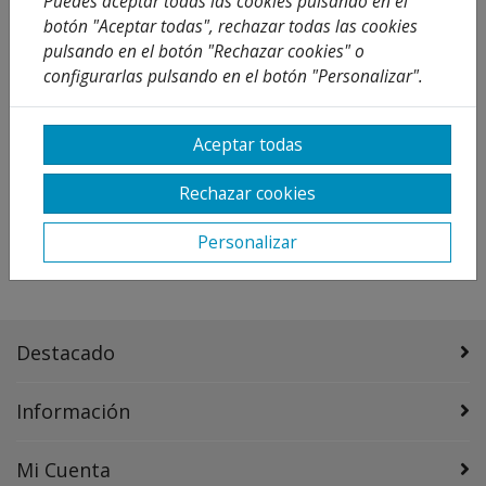
Puedes aceptar todas las cookies pulsando en el
botón "Aceptar todas", rechazar todas las cookies
pulsando en el botón "Rechazar cookies" o
configurarlas pulsando en el botón "Personalizar".
MANGUITO HERMETO
MANGUITO REDUCIDO
R/H
HERMETO
Aceptar todas
4,18 €
4,50 €
Desde
Desde
5,98 €
6,43 €
30 %
30 %
Rechazar cookies
Añadir al
Añadir al
carrito
carrito
Personalizar
Destacado
Información
Mi Cuenta