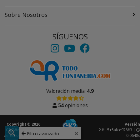
Sobre Nosotros
SÍGUENOS
Valoración media:
4.9
54
opiniones
Copyright © 2026
Versión
Gk2Web
Todos los
2.81.5+5afce97883 |
×
Filtro avanzado
derechos reservados.
0.0648s