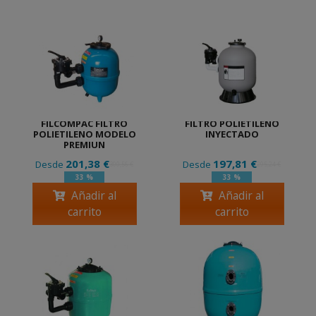
FILCOMPAC FILTRO
FILTRO POLIETILENO
POLIETILENO MODELO
INYECTADO
PREMIUN
201,38 €
197,81 €
Desde
Desde
300,56 €
295,24 €
33 %
33 %
Añadir al
Añadir al
carrito
carrito