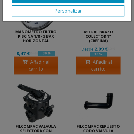
Personalizar
MANOMETRO FILTRO
ASTRAL BRAZO
PISCINA 1/8 - 3 BAR
COLECTOR 1"
HORIZONTAL
(CREPINA)
2,09 €
Desde
2,99 €
8,47 €
30 %
12,10 €
30 %
Añadir al
Añadir al
carrito
carrito
FILCOMPAC VALVULA
FILCOMPAC REPUESTO
SELECTORA CON
CODO VALVULA