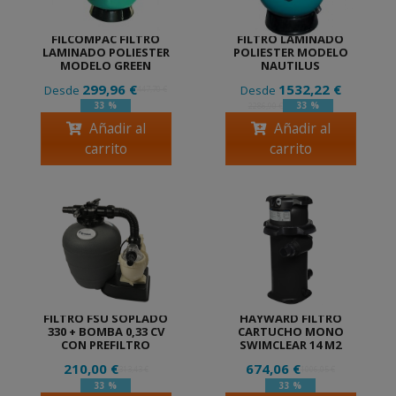
FILCOMPAC FILTRO
FILTRO LAMINADO
LAMINADO POLIESTER
POLIESTER MODELO
MODELO GREEN
NAUTILUS
299,96 €
1532,22 €
Desde
Desde
447,70 €
33 %
33 %
2286,90 €
Añadir al
Añadir al
carrito
carrito
FILTRO FSU SOPLADO
HAYWARD FILTRO
330 + BOMBA 0,33 CV
CARTUCHO MONO
CON PREFILTRO
SWIMCLEAR 14 M2
210,00 €
674,06 €
313,43 €
1006,05 €
33 %
33 %