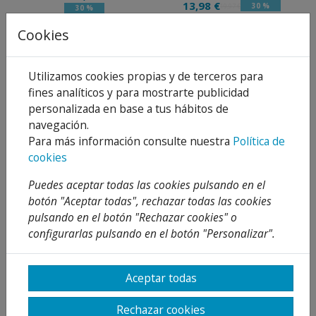
13,98 €
30 %
19,97 €
30 %
Añadir al
Añadir al
Cookies
carrito
carrito
Utilizamos cookies propias y de terceros para
fines analíticos y para mostrarte publicidad
personalizada en base a tus hábitos de
navegación.
Para más información consulte nuestra
Política de
cookies
MANOMETRO FILTRO
CORAL VÁLVULA
Puedes aceptar todas las cookies pulsando en el
PISCINA 1/4 - 3 BAR
SELECTORA 6 VIAS
VERTICAL
botón "Aceptar todas", rechazar todas las cookies
124,09 €
Desde
177,27 €
pulsando en el botón "Rechazar cookies" o
11,86 €
30 %
16,94 €
30 %
configurarlas pulsando en el botón "Personalizar".
Añadir al
Añadir al
carrito
carrito
Aceptar todas
Rechazar cookies