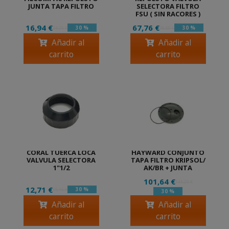
JUNTA TAPA FILTRO
SELECTORA FILTRO
FSU ( SIN RACORES )
16,94 €
67,76 €
30 %
30 %
24,20 €
96,80 €
Añadir al
Añadir al
carrito
carrito
CORAL TUERCA LOCA
HAYWARD CONJUNTO
VALVULA SELECTORA
TAPA FILTRO KRIPSOL/
1"1/2
AK/BR + JUNTA
101,64 €
145,20 €
12,71 €
30 %
18,15 €
30 %
Añadir al
Añadir al
carrito
carrito