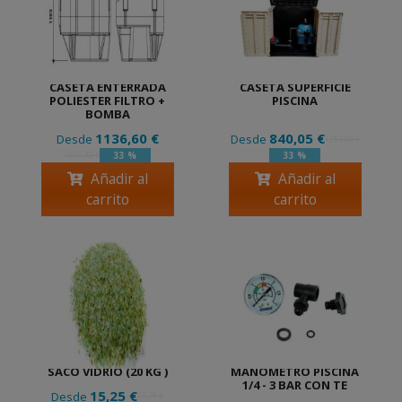
CASETA ENTERRADA
CASETA SUPERFICIE
POLIESTER FILTRO +
PISCINA
BOMBA
1136,60 €
840,05 €
Desde
Desde
1253,80 €
33 %
33 %
1696,42 €
Añadir al
Añadir al
carrito
carrito
SACO VIDRIO (20 KG )
MANOMETRO PISCINA
1/4 - 3 BAR CON TE
15,25 €
Desde
21,78 €