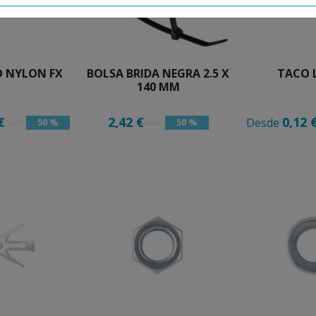
O NYLON FX
BOLSA BRIDA NEGRA 2.5 X
TACO 
140 MM
€
2,42 €
0,12 
Desde
50 %
50 %
5,35 €
4,84 €