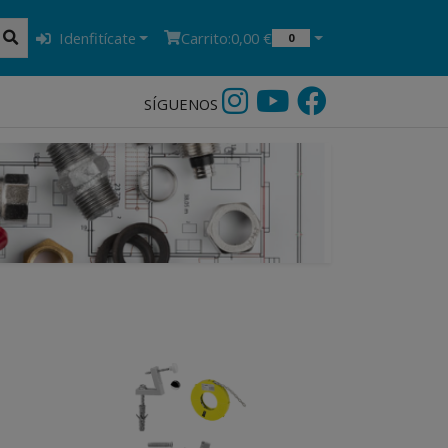
Idenfitícate
Carrito:
0,00 €
0
SÍGUENOS