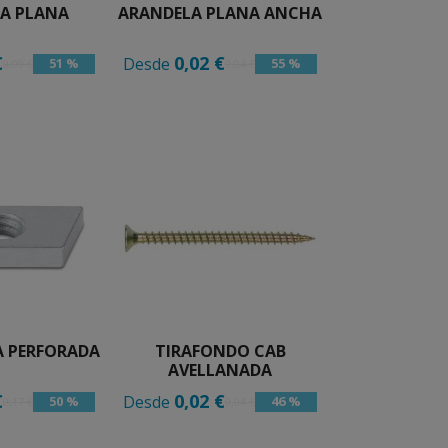
A PLANA
ARANDELA PLANA ANCHA
€
0,02 €
Desde
51 %
55 %
0,09 €
0,04 €
A PERFORADA
TIRAFONDO CAB
AVELLANADA
€
0,02 €
Desde
50 %
46 %
0,17 €
0,04 €