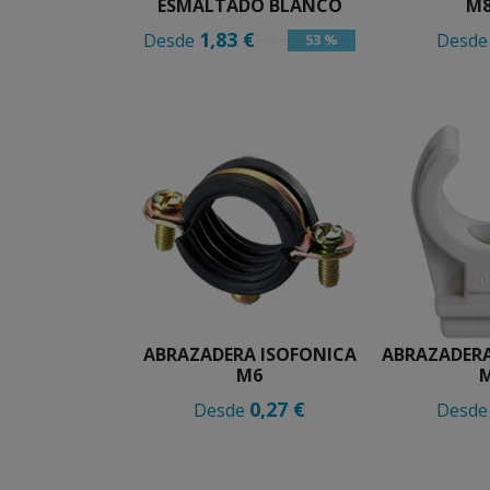
ESMALTADO BLANCO
M8
1,83 €
Desde
Desd
53 %
3,88 €
ABRAZADERA ISOFONICA
ABRAZADERA
M6
0,27 €
Desde
Desd