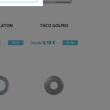
LATON
TACO GOLPEO
€
0,18 €
Desde
50 %
51 %
0,24 €
0,37 €