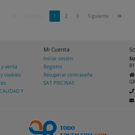
Anterior
1
2
3
Siguiente
Mi Cuenta
S
Iniciar sesión
Su
B1
 y venta
Registro
 y cookies
Recuperar contraseña
G
tes
SAT PISCINAS
CALIDAD Y