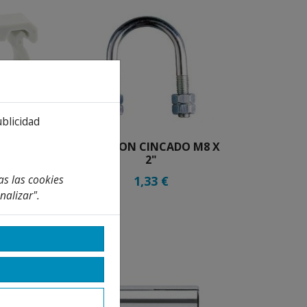
ublicidad
CLIP SIMPLE
ABARCON CINCADO M8 X
IERRE
2"
as las cookies
0,54 €
1,33 €
nalizar".