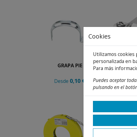
Cookies
Utilizamos cookies 
personalizada en ba
GRAPA PIE
ABRAZADERA
Para más informaci
Puedes aceptar todas
0,10 €
Desde
Desd
pulsando en el botón