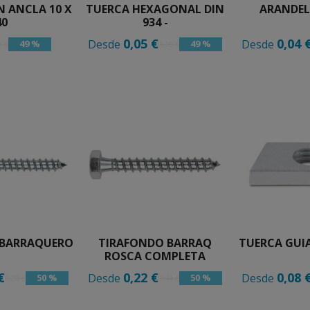
 ANCLA 10 X
TUERCA HEXAGONAL DIN
ARANDEL
40
934 -
0,05 €
0,04 
Desde
Desde
49 %
49 %
9 €
0,10 €
 BARRAQUERO
TIRAFONDO BARRAQ
TUERCA GUI
ROSCA COMPLETA
€
0,22 €
0,08 
Desde
Desde
50 %
50 %
0,28 €
0,44 €