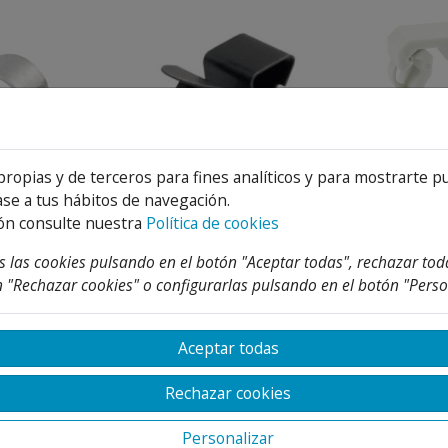
propias y de terceros para fines analíticos y para mostrarte p
se a tus hábitos de navegación.
 INOX 316 M-
CLIP VIGA PARA CABLE
ABRAZADERA 
ón consulte nuestra
Política de cookies
6
CON C
 las cookies pulsando en el botón "Aceptar todas", rechazar tod
1,82 €
0,38 €
e
Desde
Desde
 "Rechazar cookies" o configurarlas pulsando en el botón "Perso
Aceptar todas
Rechazar cookies
Personalizar