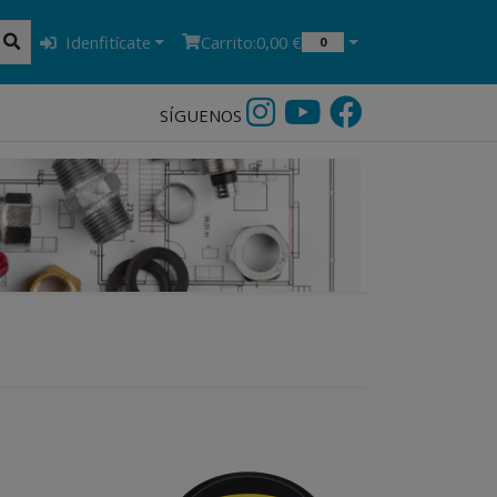
Idenfitícate
Carrito:
0,00 €
0
SÍGUENOS