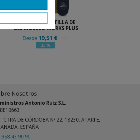
FOOTGEL PLANTILLA DE
GEL MODELO WORKS PLUS
19,51 €
Desde
26,02 €
25 %
obre Nosotros
ministros Antonio Ruiz S.L.
8810663
CTRA DE CÓRDOBA Nº 22, 18230, ATARFE,
RANADA, ESPAÑA
958 43 90 90