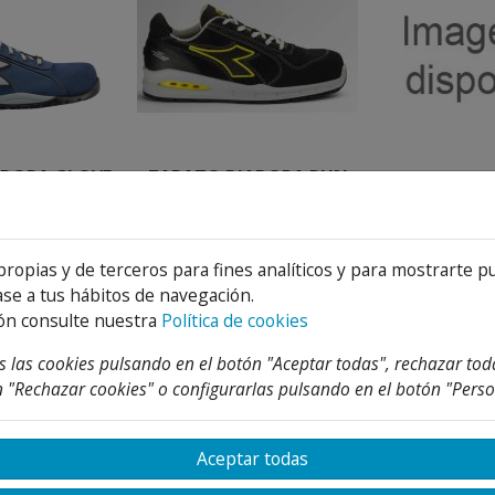
ADORA GLOVE
ZAPATO DIADORA RUN
ZAPATO DI
 GEOX AZUL
NET AB LOW S1
LOW S3
,22 €
86,94 €
48
Desde
Desde
174,97 €
115,92 €
5 %
25 %
25
propias y de terceros para fines analíticos y para mostrarte p
se a tus hábitos de navegación.
ón consulte nuestra
Política de cookies
 las cookies pulsando en el botón "Aceptar todas", rechazar tod
 "Rechazar cookies" o configurarlas pulsando en el botón "Perso
Aceptar todas