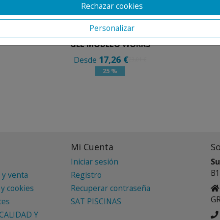
Rechazar cookies
Personalizar
FOOTGEL PLANTILLA DE
GEL MODELO WORKS
17,26 €
Desde
23,01 €
25 %
Mi Cuenta
S
Iniciar sesión
Su
B1
 y venta
Registro
 y cookies
Recuperar contraseña
G
tes
SAT PISCINAS
CALIDAD Y