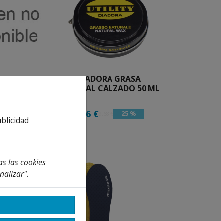
ADORA RUN
DIADORA GRASA
 NEGRA
NATURAL CALZADO 50 ML
,10 €
64,13 €
7,26 €
25 %
9,68 €
 %
ublicidad
as las cookies
nalizar".