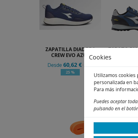
ZAPATILLA DIADORA
ZAPATO DI
CREW EVO AZUL
TECH LOW
Cookies
60,62 €
131
Desde
Desde
80,83 €
25 %
2
Utilizamos cookies 
personalizada en ba
Para más informaci
Puedes aceptar todas
pulsando en el botón