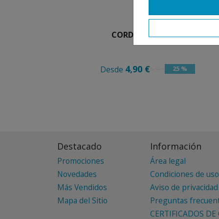
CORDONES 100 CM
4,90 €
Desde
25 %
6,53 €
Destacado
Información
Promociones
Área legal
Novedades
Condiciones de uso
Más Vendidos
Aviso de privacidad
Mapa del Sitio
Preguntas frecuen
CERTIFICADOS DE 