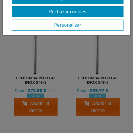
168,43 €
348,48 €
Desde
Desde
210,54 €
435,60 €
20 %
20 %
Rechazar cookies
Añadir al
Añadir al
carrito
carrito
Personalizar
CRI BOMBA POZO 4"
CRI BOMBA POZO 4"
INOX S4S-3
INOX S4S-5
272,98 €
339,77 €
Desde
Desde
341,22 €
424,71 €
20 %
20 %
Añadir al
Añadir al
carrito
carrito