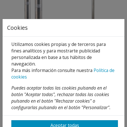
Cookies
CRI BOMBA POZO 4"
CRI BOMBA POZO 4"
S4P-3
S4P-2/11N
126,81 €
138,42 €
Desde
Desde
158,51 €
173,03 €
Utilizamos cookies propias y de terceros para
20 %
20 %
fines analíticos y para mostrarte publicidad
Añadir al
Añadir al
personalizada en base a tus hábitos de
carrito
carrito
navegación.
Para más información consulte nuestra
Política de
cookies
Puedes aceptar todas las cookies pulsando en el
botón "Aceptar todas", rechazar todas las cookies
pulsando en el botón "Rechazar cookies" o
configurarlas pulsando en el botón "Personalizar".
CRI BOMBA POZO 4"
BOMBA POZO CON
S4P-5
BOYA NIVEL BSP-3
Aceptar todas