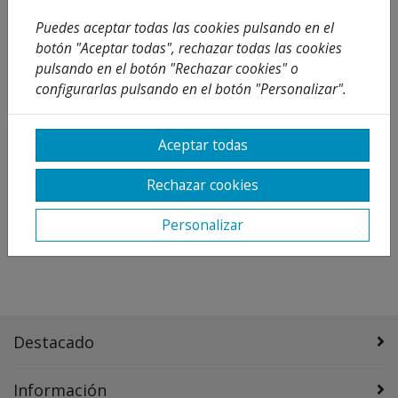
Puedes aceptar todas las cookies pulsando en el
botón "Aceptar todas", rechazar todas las cookies
pulsando en el botón "Rechazar cookies" o
configurarlas pulsando en el botón "Personalizar".
ROCA PLACA
ROCA PLACA
ACCIONAMIENTO PL1
ACCIONAMIENTO PL2
DUAL CROMADA REF
DUAL CROMADA REF
Aceptar todas
A890195001
A890196001
102,49 €
146,41 €
Rechazar cookies
54,29 €
30 %
77,56 €
30 %
Añadir al
Añadir al
Personalizar
carrito
carrito
Destacado
Información