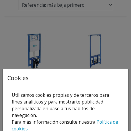
ROCA DUPLO WC ONE
ROCA DUPLO BIDE
Cookies
CISTERNA 6/3 LTS REF
CON BASTIDOR REF
A890073020
A890091200
283,75 €
243,94 €
405,35 €
348,48 €
Utilizamos cookies propias y de terceros para
30 %
30 %
fines analíticos y para mostrarte publicidad
Añadir al
Añadir al
personalizada en base a tus hábitos de
carrito
carrito
navegación.
Para más información consulte nuestra
Política de
cookies