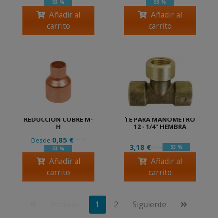
53 %
53 %
Añadir al
Añadir al
carrito
carrito
REDUCCION COBRE M-
TE PARA MANOMETRO
H
12 - 1/4" HEMBRA
0,85 €
Desde
1,82 €
3,18 €
53 %
6,78 €
53 %
Añadir al
Añadir al
carrito
carrito
Anterior
1
2
Siguiente