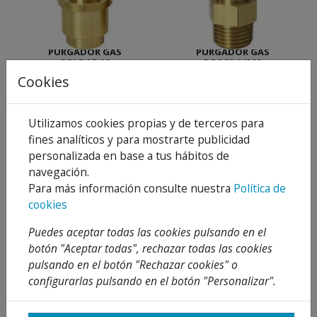
PURGADOR GAS
PURGADOR GAS
SOLDAR 12
ROSCA 1/8 M
Cookies
0,91 €
1,51 €
50 %
50 %
1,82 €
3,03 €
Añadir al
Añadir al
carrito
carrito
Utilizamos cookies propias y de terceros para
fines analíticos y para mostrarte publicidad
personalizada en base a tus hábitos de
navegación.
Para más información consulte nuestra
Política de
cookies
Puedes aceptar todas las cookies pulsando en el
botón "Aceptar todas", rechazar todas las cookies
CASQUILLO SOLDAR 10
TAPÓN LATÓN
pulsando en el botón "Rechazar cookies" o
MM ROSCA HEMBRA
HEMBRA CON
PRECINTO
configurarlas pulsando en el botón "Personalizar".
0,73 €
1,68 €
Desde
Desde
1,45 €
3,36 €
50 %
50 %