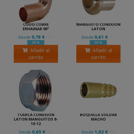
CODO COBRE
MANGUITO CONEXION
ENVAINAR 90º
LATON
9,78 €
0,61 €
Desde
Desde
19,57 €
1,21 €
50 %
50 %
Añadir al
Añadir al
carrito
carrito
TUERCA CONEXIÓN
BOQUILLA SOLDAR
LATON MANGUITOS 8-
MACHO
10-12
0,65 €
1,02 €
Desde
Desde
1,31 €
2,18 €