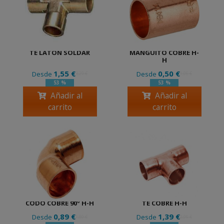
TE LATON SOLDAR
MANGUITO COBRE H-
H
1,55 €
0,50 €
Desde
Desde
3,29 €
1,06 €
53 %
53 %
Añadir al
Añadir al
carrito
carrito
CODO COBRE 90º H-H
TE COBRE H-H
0,89 €
1,39 €
Desde
Desde
1,89 €
2,96 €