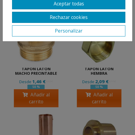
Aceptar todas
Añadir al
Añadir al
carrito
carrito
Rechazar cookies
Personalizar
TAPÓN LATÓN
TAPÓN LATÓN
MACHO PRECINTABLE
HEMBRA
1,46 €
2,09 €
Desde
Desde
2,93 €
4,17 €
50 %
50 %
Añadir al
Añadir al
carrito
carrito