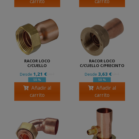
carrito
carrito
RACOR LOCO
RACOR LOCO
C/CUELLO
C/CUELLO C/PRECINTO
1,21 €
3,63 €
Desde
Desde
2,42 €
7,26 €
50 %
50 %
Añadir al
Añadir al
carrito
carrito