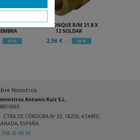
NOMETRO 12
ENTRONQUE R/M 21.8 X
 HEMBRA
12 SOLDAR
2,56 €
53 %
53 %
 €
5,45 €
obre Nosotros
ministros Antonio Ruiz S.L.
8810663
CTRA DE CÓRDOBA Nº 22, 18230, ATARFE,
RANADA, ESPAÑA
958 43 90 90