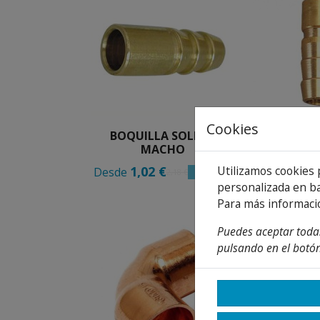
Cookies
BOQUILLA SOLDAR
BOQUILL
MACHO
HE
Utilizamos cookies 
1,02 €
0,62 
Desde
Desde
53 %
2,18 €
personalizada en ba
Para más informaci
Puedes aceptar todas
pulsando en el botón