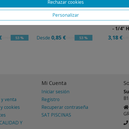
Rechazar cookies
Personalizar
BRE H-H
REDUCCION COBRE M-H
TE PARA MA
- 1/4"
€
0,85 €
3,18 €
Desde
53 %
53 %
2,96 €
1,82 €
6,78
Mi Cuenta
S
Iniciar sesión
Su
B1
 y venta
Registro
 y cookies
Recuperar contraseña
G
tes
SAT PISCINAS
CALIDAD Y