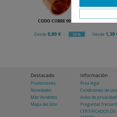
CODO COBRE 90º H-H
TE CO
0,89 €
1,39 
Desde
Desde
53 %
1,89 €
Destacado
Información
Promociones
Área legal
Novedades
Condiciones de uso
Más Vendidos
Aviso de privacidad
Mapa del Sitio
Preguntas frecuen
CERTIFICADOS DE 