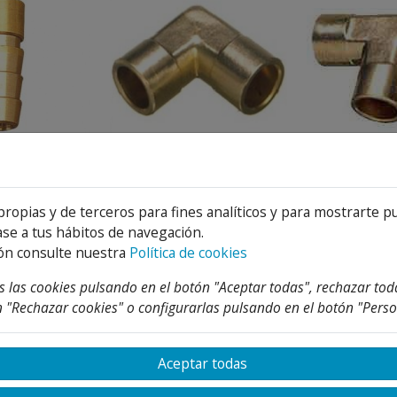
A SOLDAR
CODO LATON SOLDAR
TE LATO
MBRA
propias y de terceros para fines analíticos y para mostrarte p
€
2,09 €
1,55 
Desde
Desde
53 %
53 %
1,32 €
4,45 €
se a tus hábitos de navegación.
ón consulte nuestra
Política de cookies
 las cookies pulsando en el botón "Aceptar todas", rechazar tod
 "Rechazar cookies" o configurarlas pulsando en el botón "Perso
Aceptar todas