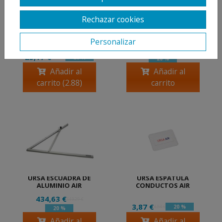
Rechazar cookies
M2 PANEL
URSA MALETIN
CONDUCTOS URSA
HERRAMIENTA DE
ALU-ALU XS 2.40 X 1.20
CORTE NG18 TOOL
Personalizar
(2.88 M2)
609,84 €
762,30 €
25,17 €
20 %
31,46 €
20 %
Añadir al
Añadir al
carrito (2.88)
carrito
URSA ESCUADRA DE
URSA ESPATULA
ALUMINIO AIR
CONDUCTOS AIR
434,63 €
543,29 €
3,87 €
20 %
4,84 €
20 %
Añadir al
Añadir al