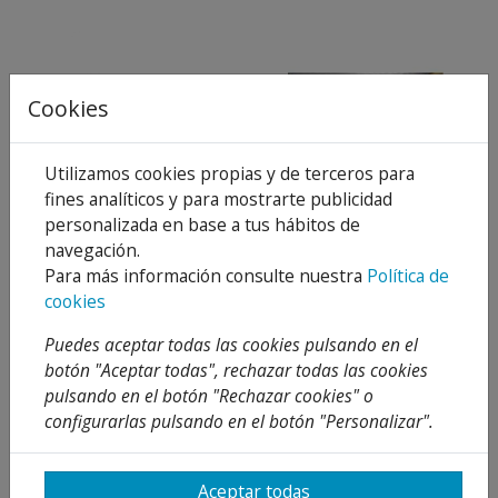
Cookies
Utilizamos cookies propias y de terceros para
SKYLUXE MODULO
CLIMAVER M2 PANEL 3
fines analíticos y para mostrarte publicidad
WIFI SPLIT
x 1.2 CONDUCTOS
personalizada en base a tus hábitos de
PLUS R 360 S/C (3.57
M2)
navegación.
Para más información consulte nuestra
Política de
19,72 €
24,78 €
37 %
20 %
31,30 €
30,98 €
cookies
Añadir al
Añadir al
carrito
carrito (3.57)
Puedes aceptar todas las cookies pulsando en el
botón "Aceptar todas", rechazar todas las cookies
pulsando en el botón "Rechazar cookies" o
configurarlas pulsando en el botón "Personalizar".
Aceptar todas