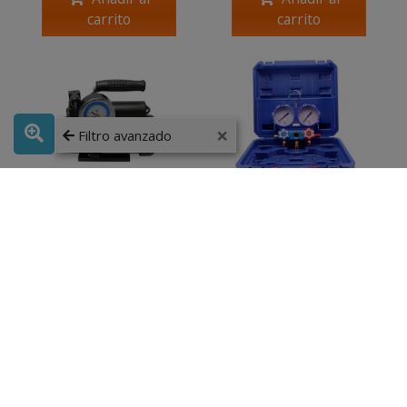
carrito
carrito
×
Filtro avanzado
BOMBA VACIO DOBLE
ANALIZADOR 2
EFECTO C/ VACUOM
VALVULAS
C/MANOMETRO 80 MM
GLICERINA
254,10 €
105,54 €
508,20 €
211,08 €
50 %
50 %
Añadir al
Añadir al
carrito
carrito